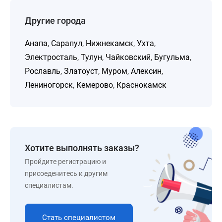
Другие города
Анапа
,
Сарапул
,
Нижнекамск
,
Ухта
,
Электросталь
,
Тулун
,
Чайковский
,
Бугульма
,
Рославль
,
Златоуст
,
Муром
,
Алексин
,
Лениногорск
,
Кемерово
,
Краснокамск
Хотите выполнять заказы?
Пройдите регистрацию и
присоеденитесь к другим
специалистам.
Стать специалистом