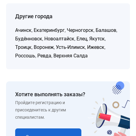
Другие города
Ачинск
,
Екатеринбург
,
Черногорск
,
Балашов
,
Будённовск
,
Новоалтайск
,
Елец
,
Якутск
,
Троицк
,
Воронеж
,
Усть-Илимск
,
Ижевск
,
Россошь
,
Ревда
,
Верхняя Салда
Хотите выполнять заказы?
Пройдите регистрацию и
присоеденитесь к другим
специалистам.