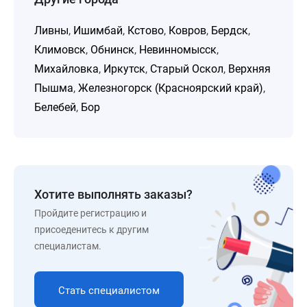
Ливны
,
Ишимбай
,
Кстово
,
Ковров
,
Бердск
,
Климовск
,
Обнинск
,
Невинномысск
,
Михайловка
,
Иркутск
,
Старый Оскол
,
Верхняя
Пышма
,
Железногорск (Красноярский край)
,
Белебей
,
Бор
Хотите выполнять заказы?
Пройдите регистрацию и
присоеденитесь к другим
специалистам.
Стать специалистом